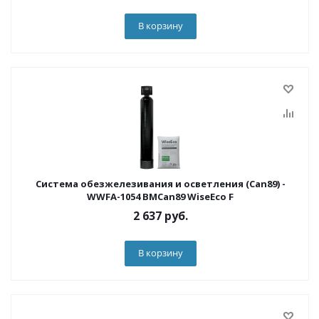
В корзину
Система обезжелезивания и осветления (Can89) -
WWFA-1054 BMCan89 WiseEco F
2 637
руб.
В корзину