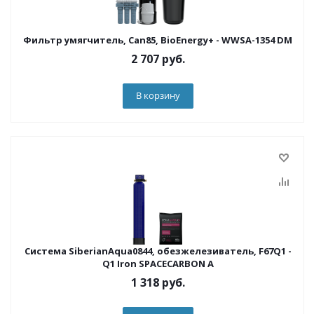
Фильтр умягчитель, Can85, BioEnergy+ - WWSA-1354 DM
2 707
руб.
В корзину
Система SiberianAqua0844, обезжелезиватель, F67Q1 -
Q1 Iron SPACECARBON A
1 318
руб.