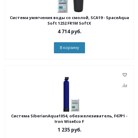
Система умягчения воды со смолой, SCA19 - SpaceAqua
Soft 1252 FR1M SoftX
4 714
руб.
В корзину
Система SiberianAqua1054, обезжелезиватель, F67P1 -
Iron WiseEco F
1 235
руб.