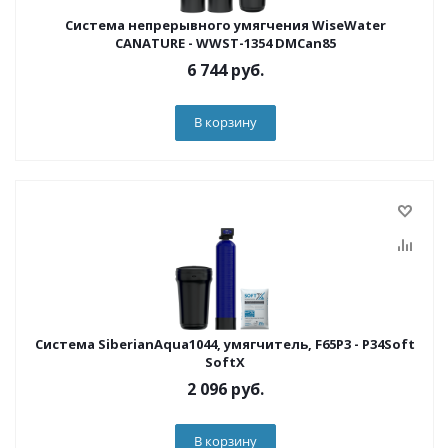
Система непрерывного умягчения WiseWater
CANATURE - WWST-1354 DMCan85
6 744
руб.
В корзину
Система SiberianAqua1044, умягчитель, F65P3 - P34Soft
SoftX
2 096
руб.
В корзину