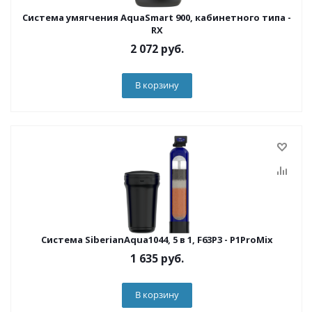
Система умягчения AquaSmart 900, кабинетного типа -
RX
2 072
руб.
В корзину
Система SiberianAqua1044, 5 в 1, F63P3 - P1ProMix
1 635
руб.
В корзину