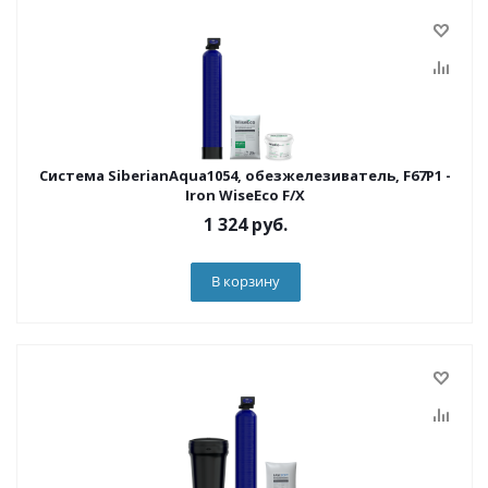
Система SiberianAqua1054, обезжелезиватель, F67P1 -
Iron WiseEco F/X
1 324
руб.
В корзину