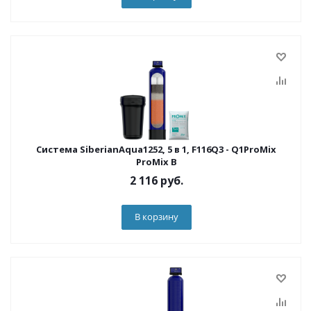
Система SiberianAqua1252, 5 в 1, F116Q3 - Q1ProMix
ProMix B
2 116
руб.
В корзину