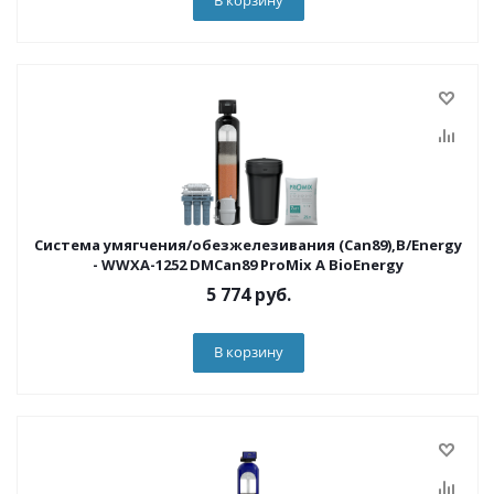
В корзину
Система умягчения/обезжелезивания (Can89),B/Energy
- WWXA-1252 DMCan89 ProMix A BioEnergy
5 774
руб.
В корзину