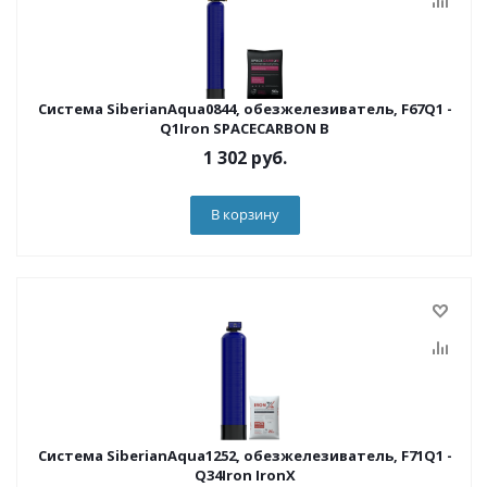
Система SiberianAqua0844, обезжелезиватель, F67Q1 -
Q1Iron SPACECARBON B
1 302
руб.
В корзину
Система SiberianAqua1252, обезжелезиватель, F71Q1 -
Q34Iron IronX