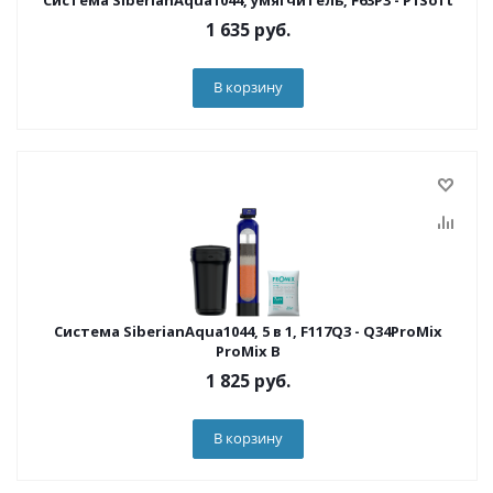
Система SiberianAqua1044, умягчитель, F63P3 - P1Soft
1 635
руб.
В корзину
Система SiberianAqua1044, 5 в 1, F117Q3 - Q34ProMix
ProMix B
1 825
руб.
В корзину