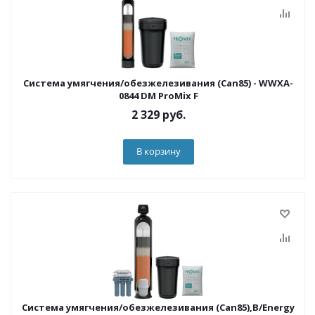
Система умягчения/обезжелезивания (Can85) - WWXA-
0844 DM ProMix F
2 329
руб.
В корзину
Система умягчения/обезжелезивания (Can85),B/Energy