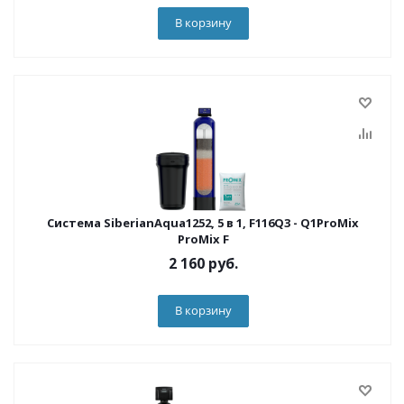
В корзину
Система SiberianAqua1252, 5 в 1, F116Q3 - Q1ProMix
ProMix F
2 160
руб.
В корзину