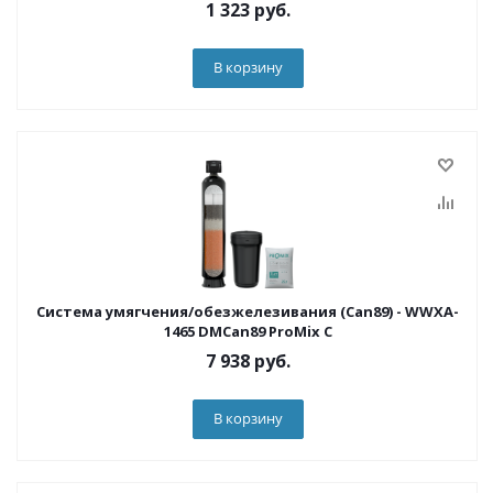
1 323
руб.
В корзину
Система умягчения/обезжелезивания (Can89) - WWXA-
1465 DMCan89 ProMix C
7 938
руб.
В корзину