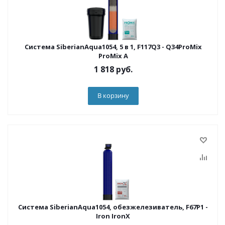
Система SiberianAqua1054, 5 в 1, F117Q3 - Q34ProMix
ProMix A
1 818
руб.
В корзину
Система SiberianAqua1054, обезжелезиватель, F67P1 -
Iron IronX