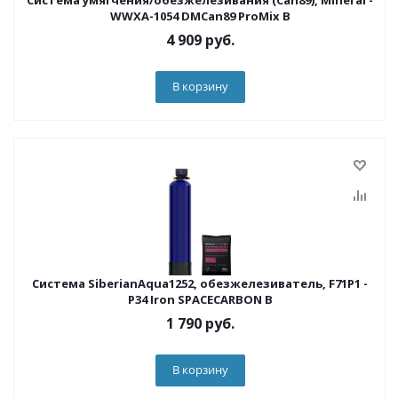
Система умягчения/обезжелезивания (Can89), Mineral -
WWXA-1054 DMCan89 ProMix B
4 909
руб.
В корзину
Система SiberianAqua1252, обезжелезиватель, F71P1 -
P34 Iron SPACECARBON B
1 790
руб.
В корзину