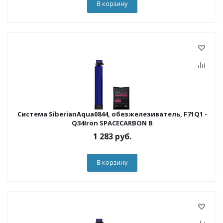
В корзину
Система SiberianAqua0844, обезжелезиватель, F71Q1 -
Q34Iron SPACECARBON B
1 283
руб.
В корзину