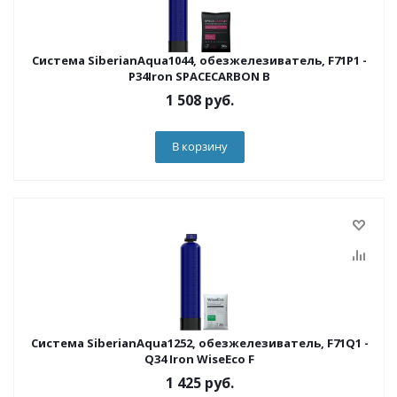
Система SiberianAqua1044, обезжелезиватель, F71P1 -
P34Iron SPACECARBON B
1 508
руб.
В корзину
Система SiberianAqua1252, обезжелезиватель, F71Q1 -
Q34 Iron WiseEco F
1 425
руб.