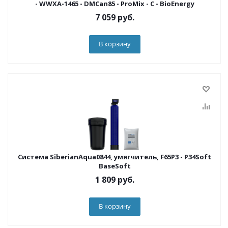
- WWXA-1465 - DMCan85 - ProMix - C - BioEnergy
7 059
руб.
В корзину
Система SiberianAqua0844, умягчитель, F65P3 - P34Soft
BaseSoft
1 809
руб.
В корзину