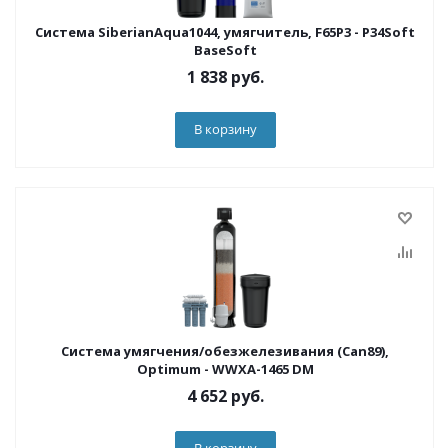
Система SiberianAqua1044, умягчитель, F65P3 - P34Soft
BaseSoft
1 838
руб.
В корзину
Система умягчения/обезжелезивания (Can89),
Optimum - WWXA-1465 DM
4 652
руб.