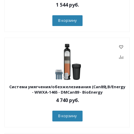
1 544
руб.
В корзину
Система умягчения/обезжелезивания (Can89),B/Energy
- WWXA-1465 - DMCan89 - BioEnergy
4 740
руб.
В корзину