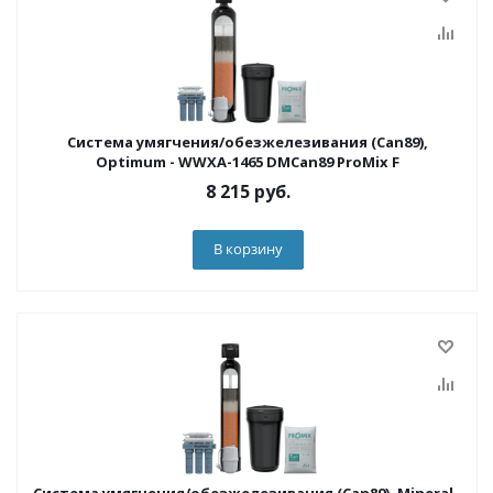
Система умягчения/обезжелезивания (Can89),
Optimum - WWXA-1465 DMCan89 ProMix F
8 215
руб.
В корзину