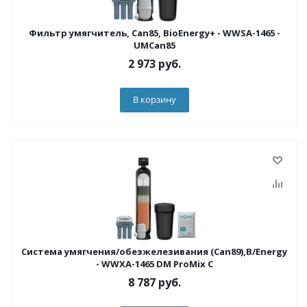
Фильтр умягчитель, Can85, BioEnergy+ - WWSA-1465 -
UMCan85
2 973
руб.
В корзину
Система умягчения/обезжелезивания (Can89),B/Energy
- WWXA-1465 DM ProMix C
8 787
руб.