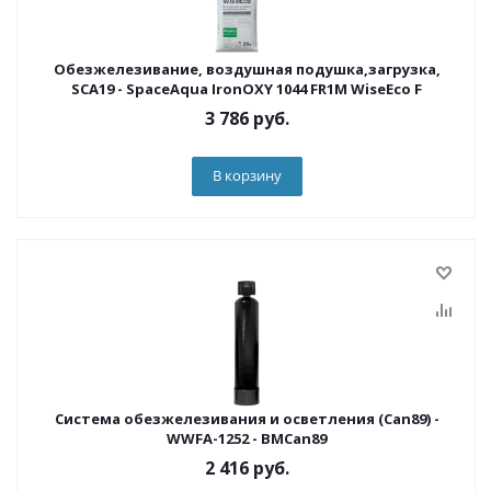
Обезжелезивание, воздушная подушка,загрузка,
SCA19 - SpaceAqua IronOXY 1044 FR1M WiseEco F
3 786
руб.
В корзину
Система обезжелезивания и осветления (Can89) -
WWFA-1252 - BMCan89
2 416
руб.