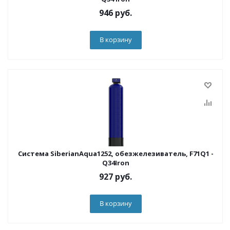
946
руб.
В корзину
Система SiberianAqua1252, обезжелезиватель, F71Q1 -
Q34Iron
927
руб.
В корзину