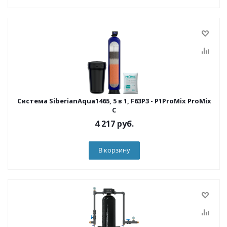
Система SiberianAqua1465, 5 в 1, F63P3 - P1ProMix ProMix
C
4 217
руб.
В корзину