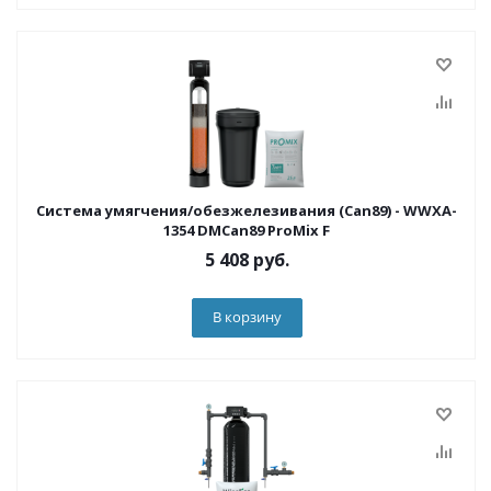
Система умягчения/обезжелезивания (Can89) - WWXA-
1354 DMCan89 ProMix F
5 408
руб.
В корзину