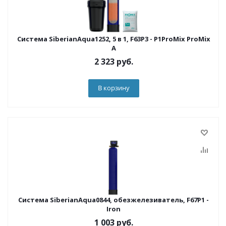
Система SiberianAqua1252, 5 в 1, F63P3 - P1ProMix ProMix
A
2 323
руб.
В корзину
Система SiberianAqua0844, обезжелезиватель, F67P1 -
Iron
1 003
руб.