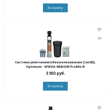
В корзину
Система умягчения/обезжелезивания (Can85),
Optimum - WWXA-0844 DM ProMix B
3 002
руб.
В корзину