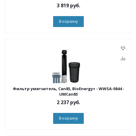
3 819
руб.
В корзину
Фильтр умягчитель, Can85, BioEnergy+ - WWSA-0844 -
UMCan85
2 237
руб.
В корзину