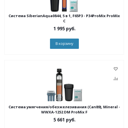
Система SiberianAqua0844, 5 в 1, F65P3 - P34ProMix ProMix
C
1 995
руб.
В корзину
Система умягчения/обезжелезивания (Can89), Mineral -
WWXA-1252 DM ProMix F
5 661
руб.