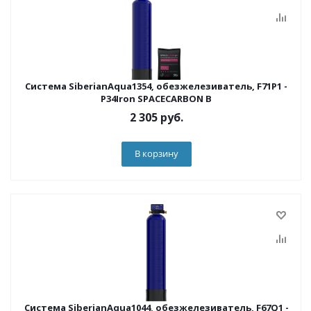
Система SiberianAqua1354, обезжелезиватель, F71P1 -
P34Iron SPACECARBON B
2 305
руб.
В корзину
Система SiberianAqua1044, обезжелезиватель, F67Q1 -