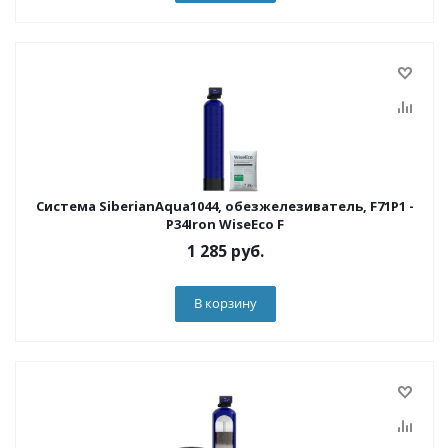
Система SiberianAqua1044, обезжелезиватель, F71P1 -
P34Iron WiseEco F
1 285
руб.
В корзину