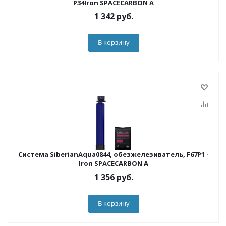
P34Iron SPACECARBON A
1 342
руб.
В корзину
Система SiberianAqua0844, обезжелезиватель, F67P1 -
Iron SPACECARBON A
1 356
руб.
В корзину