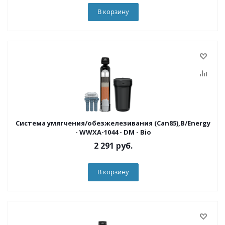
В корзину
Система умягчения/обезжелезивания (Can85),B/Energy
- WWXA-1044 - DM - Bio
2 291
руб.
В корзину