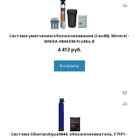
Система умягчения/обезжелезивания (Can89), Mineral -
WWXA-0844 DM ProMix B
4 413
руб.
В корзину
Система SiberianAqua0844, обезжелезиватель, F71P1 -