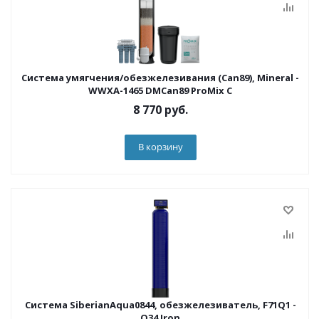
Система умягчения/обезжелезивания (Can89), Mineral -
WWXA-1465 DMCan89 ProMix C
8 770
руб.
В корзину
Система SiberianAqua0844, обезжелезиватель, F71Q1 -
Q34 Iron