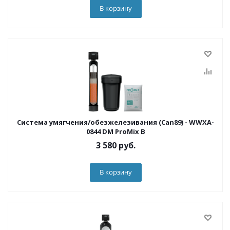
В корзину
Система умягчения/обезжелезивания (Can89) - WWXA-
0844 DM ProMix B
3 580
руб.
В корзину