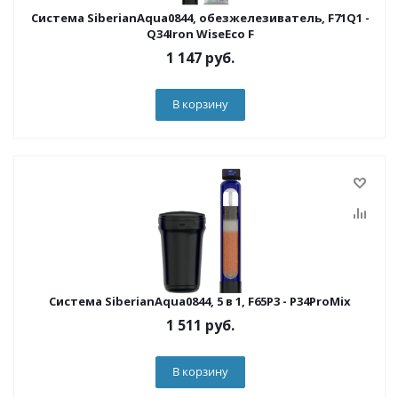
Система SiberianAqua0844, обезжелезиватель, F71Q1 -
Q34Iron WiseEco F
1 147
руб.
В корзину
Система SiberianAqua0844, 5 в 1, F65P3 - P34ProMix
1 511
руб.
В корзину