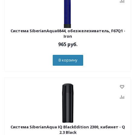
Система SiberianAqua0844, обезжелезиватель, F67Q1 -
Iron
965
руб.
В корзину
Система SiberianAqua IQ BlackEdition 2300, кабинет - Q
2.3 Black