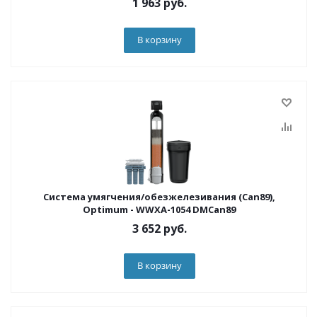
1 963
руб.
В корзину
Система умягчения/обезжелезивания (Can89),
Optimum - WWXA-1054 DMCan89
3 652
руб.
В корзину