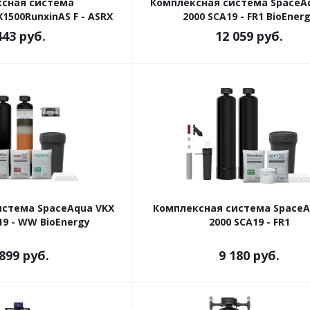
сная система
Комплексная система SpaceA
1500RunxinAS F - ASRX
2000 SCA19 - FR1 BioEner
443
руб.
12 059
руб.
истема SpaceAqua VKX
Комплексная система SpaceA
19 - WW BioEnergy
2000 SCA19 - FR1
 899
руб.
9 180
руб.