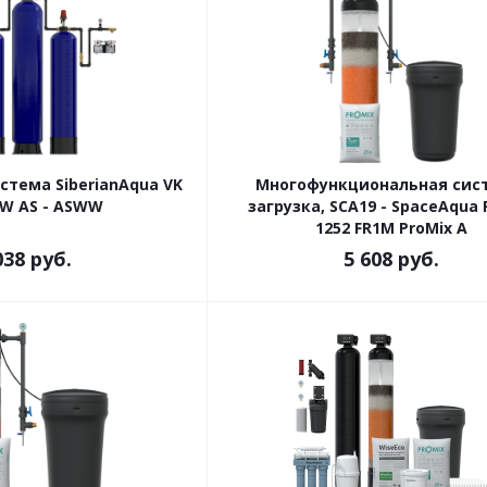
стема SiberianAqua VK
Многофункциональная сис
WW AS - ASWW
загрузка, SCA19 - SpaceAqua 
1252 FR1M ProMix A
038
руб.
5 608
руб.