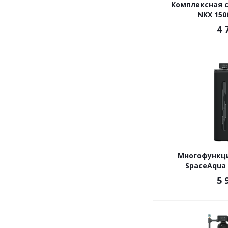
Комплексная с
NKX 1500
4 
Многофункц
SpaceAqua 
5 