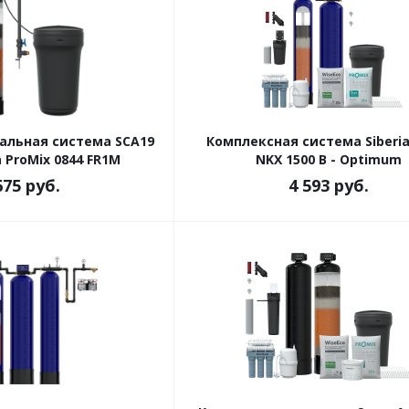
льная система SCA19
Комплексная система Siberi
 ProMix 0844 FR1M
NKX 1500 B - Optimum
675
руб.
4 593
руб.