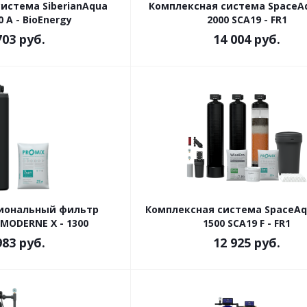
истема SiberianAqua
Комплексная система SpaceA
 A - BioEnergy
2000 SCA19 - FR1
703
руб.
14 004
руб.
иональный фильтр
Комплексная система SpaceAq
MODERNE X - 1300
1500 SCA19 F - FR1
983
руб.
12 925
руб.