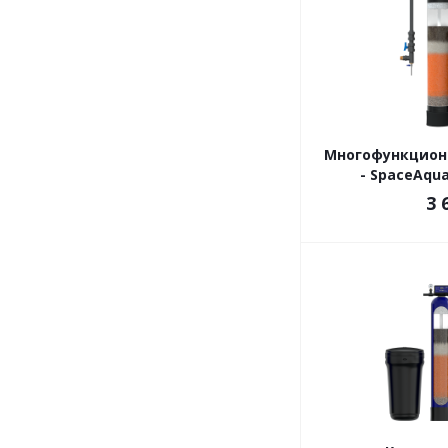
Многофункциона
- SpaceAqua
3 