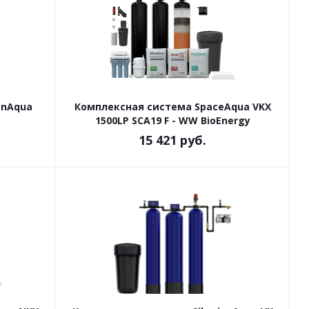
anAqua
Комплексная система SpaceAqua VKX
1500LP SCA19 F - WW BioEnergy
15 421
руб.