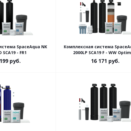
истема SpaceAqua NK
Комплексная система SpaceA
 SCA19 - FR1
2000LP SCA19 F - WW Opti
 199
руб.
16 171
руб.