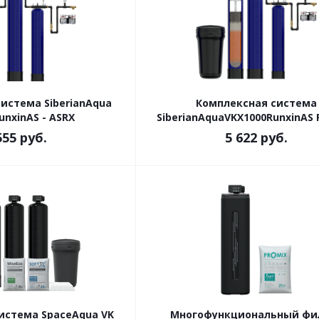
истема SiberianAqua
Комплексная система
unxinAS - ASRX
SiberianAquaVKX1000RunxinAS F
555
руб.
5 622
руб.
истема SpaceAqua VK
Многофункциональный фи