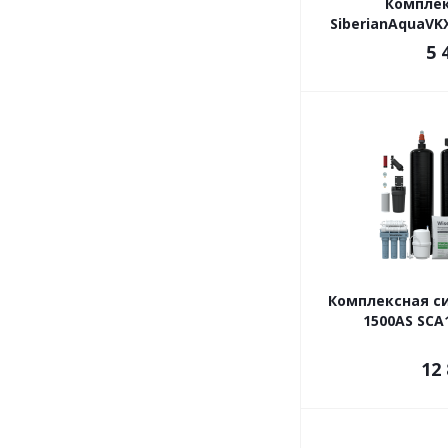
Комплек
SiberianAquaVKX
5 
Комплексная с
1500AS SCA
12