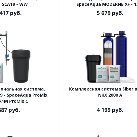
P SCA19 - WW
SpaceAqua MODERNE XF - 1
 417
руб.
5 679
руб.
ональная система,
Комплексная система Siberi
9 - SpaceAqua ProMix
NKX 2000 A
R1M ProMix C
687
руб.
4 199
руб.