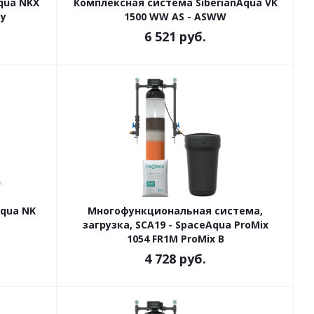
qua NKX
Комплексная система SiberianAqua VK
gy
1500 WW AS - ASWW
6 521
руб.
qua NK
Многофункциональная система,
загрузка, SCA19 - SpaceAqua ProMix
1054 FR1M ProMix B
4 728
руб.