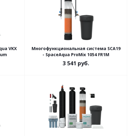
qua VKX
Многофункциональная система SCA19
mum
- SpaceAqua ProMix 1054 FR1M
3 541
руб.