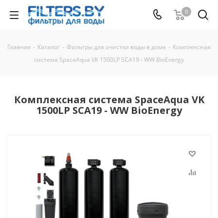
0
Главная
-
Каталог
-
Фильтры для очистки воды в доме
-
Комплексная
система SpaceAqua VK 1500LP SCA19 - WW BioEnergy
Комплексная система SpaceAqua VK
1500LP SCA19 - WW BioEnergy