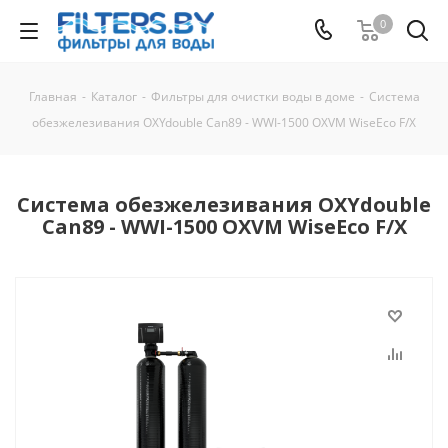
0
Главная
-
Каталог
-
Фильтры для очистки воды в доме
-
Система
обезжелезивания OXYdouble Can89 - WWI-1500 OXVM WiseEco F/X
Система обезжелезивания OXYdouble
Can89 - WWI-1500 OXVM WiseEco F/X