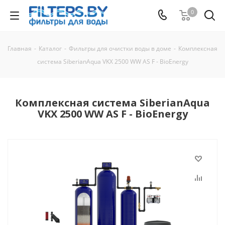
0
Главная
-
Каталог
-
Фильтры для очистки воды в доме
-
Комплексная
система SiberianAqua VKX 2500 WW AS F - BioEnergy
Комплексная система SiberianAqua
VKX 2500 WW AS F - BioEnergy