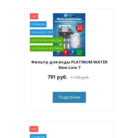
ХИТ
ПРЕМИУМ
ГАРАНТИЯ 5 ЛЕТ
БЕСПЛАТНЫЙ МОНТАЖ
БЕСПЛАТНАЯ ДОСТАВКА
Фильтр для воды PLATINUM WATER
New Line 7
791
руб.
1 130
руб.
Подробнее
ХИТ
ПРЕМИУМ